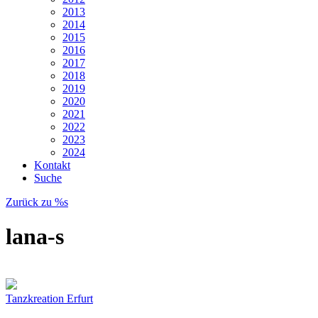
2013
2014
2015
2016
2017
2018
2019
2020
2021
2022
2023
2024
Kontakt
Suche
Zurück zu %s
lana-s
Tanzkreation Erfurt