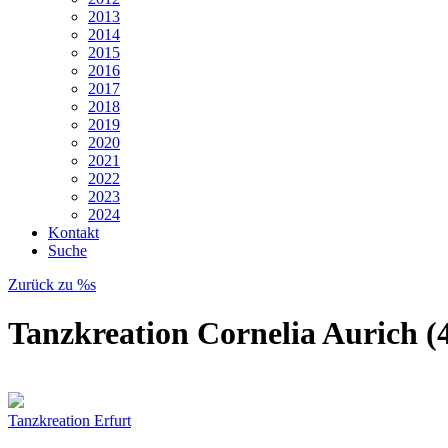
2013
2014
2015
2016
2017
2018
2019
2020
2021
2022
2023
2024
Kontakt
Suche
Zurück zu %s
Tanzkreation Cornelia Aurich (
Tanzkreation Erfurt