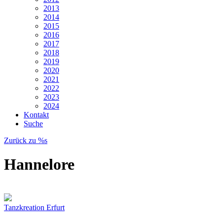
2013
2014
2015
2016
2017
2018
2019
2020
2021
2022
2023
2024
Kontakt
Suche
Zurück zu %s
Hannelore
Tanzkreation Erfurt