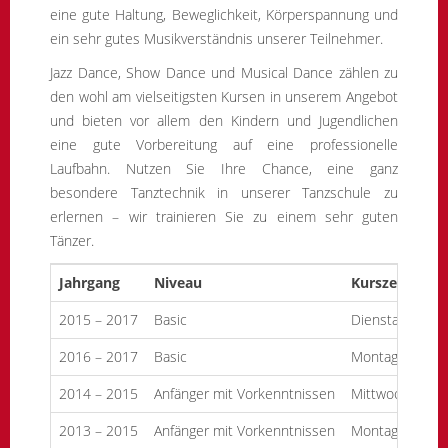
eine gute Haltung, Beweglichkeit, Körperspannung und
ein sehr gutes Musikverständnis unserer Teilnehmer.
Jazz Dance, Show Dance und Musical Dance zählen zu
den wohl am vielseitigsten Kursen in unserem Angebot
und bieten vor allem den Kindern und Jugendlichen
eine gute Vorbereitung auf eine professionelle
Laufbahn. Nutzen Sie Ihre Chance, eine ganz
besondere Tanztechnik in unserer Tanzschule zu
erlernen – wir trainieren Sie zu einem sehr guten
Tänzer.
Jahrgang
Niveau
Kurszeit
2015 – 2017
Basic
Dienstag
15.
2016 – 2017
Basic
Montag
17.
2014 – 2015
Anfänger mit Vorkenntnissen
Mittwoch
17.
2013 – 2015
Anfänger mit Vorkenntnissen
Montag
16.