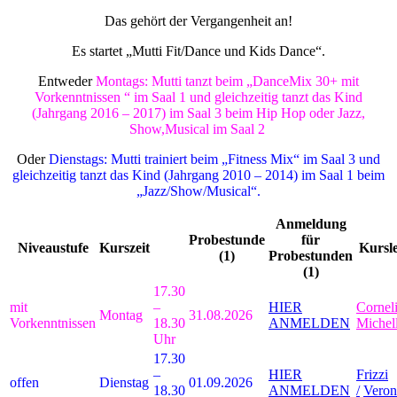
Das gehört der Vergangenheit an!
Es startet „Mutti Fit/Dance und Kids Dance“.
Entweder
Montags: Mutti tanzt beim „DanceMix 30+ mit
Vorkenntnissen “ im Saal 1 und gleichzeitig tanzt das Kind
(Jahrgang 2016 – 2017) im Saal 3 beim Hip Hop oder Jazz,
Show,Musical im Saal 2
Oder
Dienstags: Mutti trainiert beim „Fitness Mix“ im Saal 3 und
gleichzeitig tanzt das Kind (Jahrgang 2010 – 2014) im Saal 1 beim
„Jazz/Show/Musical“.
Anmeldung
Probestunde
für
Niveaustufe
Kurszeit
Kursle
(1)
Probestunden
(1)
17.30
mit
–
HIER
Corneli
Montag
31.08.2026
Vorkenntnissen
18.30
ANMELDEN
Michel
Uhr
17.30
–
HIER
Frizzi
offen
Dienstag
01.09.2026
18.30
ANMELDEN
/
Veron