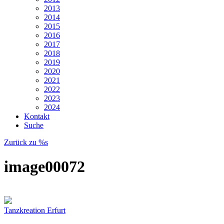
2013
2014
2015
2016
2017
2018
2019
2020
2021
2022
2023
2024
Kontakt
Suche
Zurück zu %s
image00072
Tanzkreation Erfurt