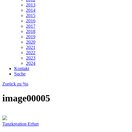
2013
2014
2015
2016
2017
2018
2019
2020
2021
2022
2023
2024
Kontakt
Suche
Zurück zu %s
image00005
Tanzkreation Erfurt