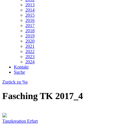
2013
2014
2015
2016
2017
2018
2019
2020
2021
2022
2023
2024
Kontakt
Suche
Zurück zu %s
Fasching TK 2017_4
Tanzkreation Erfurt