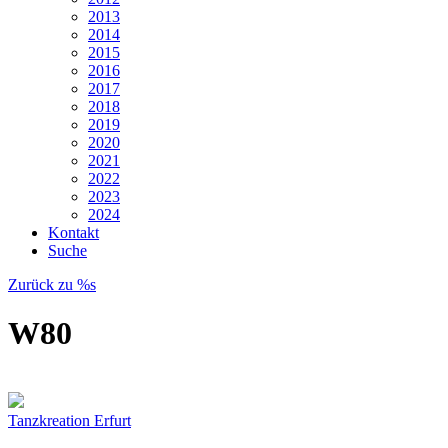
2013
2014
2015
2016
2017
2018
2019
2020
2021
2022
2023
2024
Kontakt
Suche
Zurück zu %s
W80
Tanzkreation Erfurt