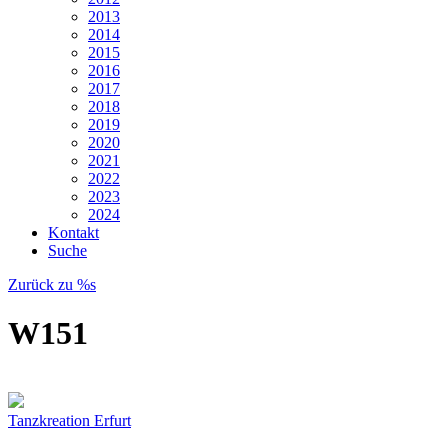
2013
2014
2015
2016
2017
2018
2019
2020
2021
2022
2023
2024
Kontakt
Suche
Zurück zu %s
W151
Tanzkreation Erfurt