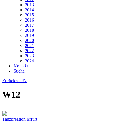
2013
2014
2015
2016
2017
2018
2019
2020
2021
2022
2023
2024
Kontakt
Suche
Zurück zu %s
W12
Tanzkreation Erfurt