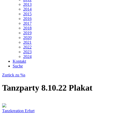
2013
2014
2015
2016
2017
2018
2019
2020
2021
2022
2023
2024
Kontakt
Suche
Zurück zu %s
Tanzparty 8.10.22 Plakat
Tanzkreation Erfurt