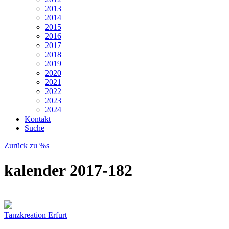
2013
2014
2015
2016
2017
2018
2019
2020
2021
2022
2023
2024
Kontakt
Suche
Zurück zu %s
kalender 2017-182
Tanzkreation Erfurt