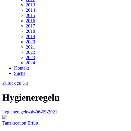
2013
2014
2015
2016
2017
2018
2019
2020
2021
2022
2023
2024
Kontakt
Suche
Zurück zu %s
Hygieneregeln
hygieneregeln-ab-06-09-2021
Tanzkreation Erfurt