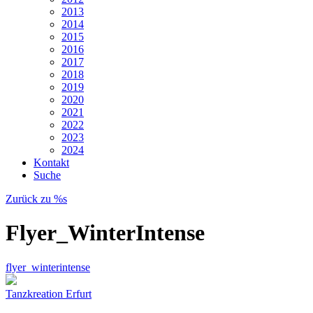
2013
2014
2015
2016
2017
2018
2019
2020
2021
2022
2023
2024
Kontakt
Suche
Zurück zu %s
Flyer_WinterIntense
flyer_winterintense
Tanzkreation Erfurt