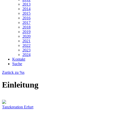
2013
2014
2015
2016
2017
2018
2019
2020
2021
2022
2023
2024
Kontakt
Suche
Zurück zu %s
Einleitung
Tanzkreation Erfurt