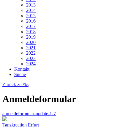
2013
2014
2015
2016
2017
2018
2019
2020
2021
2022
2023
2024
Kontakt
Suche
Zurück zu %s
Anmeldeformular
anmeldeformular-update-1-7
Tanzkreation Erfurt